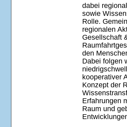
dabei regiona
sowie Wissen
Rolle. Gemei
regionalen Ak
Gesellschaft &
Raumfahrtges
den Menschen 
Dabei folgen 
niedrigschwel
kooperativer A
Konzept der 
Wissenstransf
Erfahrungen m
Raum und gebe
Entwicklungen