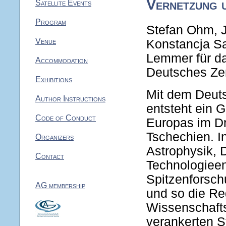
Vernetzung 
Satellite Events
Program
Stefan Ohm, J
Venue
Konstancja Sa
Lemmer für da
Accommodation
Deutsches Zen
Exhibitions
Mit dem Deuts
Author Instructions
entsteht ein 
Code of Conduct
Europas im Dr
Tschechien. I
Organizers
Astrophysik, D
Contact
Technologieen
Spitzenforsch
AG membership
und so die Re
Wissenschafts
verankerten S